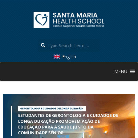
Skip
to
content
Search
English
Secondary
MENU
Navigation
Menu