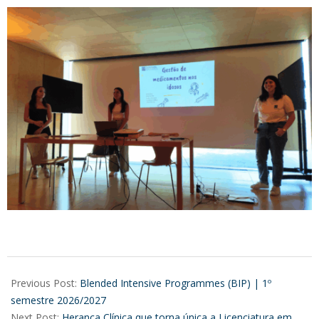
2026-
07-
Previous Post:
Blended Intensive Programmes (BIP) | 1º
02
semestre 2026/2027
Next Post:
Herança Clínica que torna única a Licenciatura em