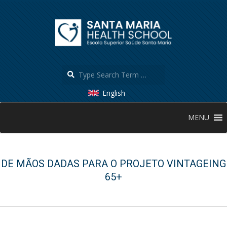
Skip
to
content
Search
English
Secondary
MENU
Navigation
Menu
DE MÃOS DADAS PARA O PROJETO VINTAGEING
65+