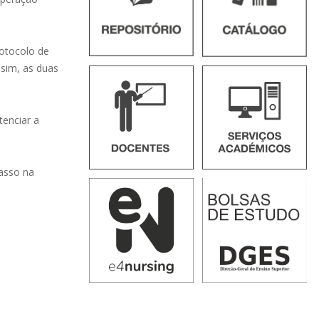
otocolo de
ssim, as duas
tenciar a
passo na