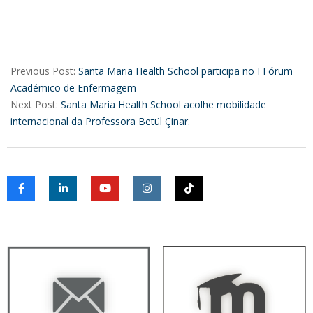
2026-
05-
Previous Post:
Santa Maria Health School participa no I Fórum
18
Académico de Enfermagem
Next Post:
Santa Maria Health School acolhe mobilidade
internacional da Professora Betül Çinar.