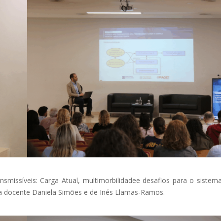
missíveis: Carga Atual, multimorbilidadee desafios para o sistema
a docente Daniela Simões e de Inés Llamas-Ramos.