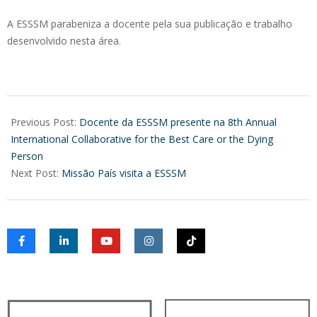
A ESSSM parabeniza a docente pela sua publicação e trabalho
desenvolvido nesta área.
2023-
11-
Previous Post:
Docente da ESSSM presente na 8th Annual
20
International Collaborative for the Best Care or the Dying
Person
Next Post:
Missão País visita a ESSSM