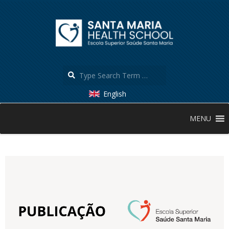
Skip
to
content
Search
English
Secondary
MENU
Navigation
Menu