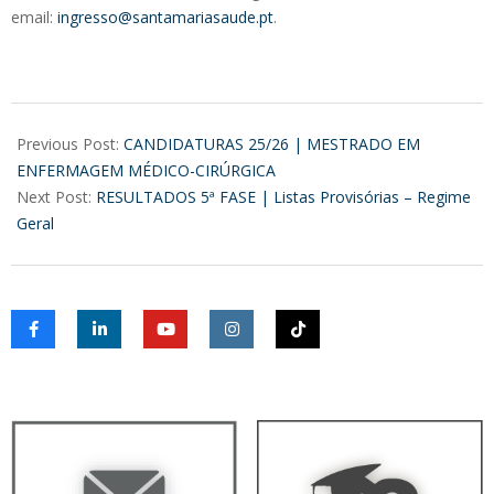
email:
ingresso@santamariasaude.pt
.
2025-
11-
Previous Post:
CANDIDATURAS 25/26 | MESTRADO EM
11
ENFERMAGEM MÉDICO-CIRÚRGICA
Next Post:
RESULTADOS 5ª FASE | Listas Provisórias – Regime
Geral